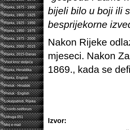
bijeli bilo u boji 
Rijeka, 1875 - 1900
Rijeka, 1900 - 1925
besprijekorne izved
Rijeka, 1925 - 1950
Rijeka, 1950 - 1975
Nakon Rijeke odlaz
Rijeka, 1975 - 2000
Rijeka, 2000 - 2015
mjeseci. Nakon Zad
Rijeka, 2015-Danas
Vlast kroz stoljeća
1869., kada se defi
Rijeka, Heraldika
Rijeka, English
Preluk - Hrvatski
Preluk - English
Lokalpatrioti, Rijeka
Croinfo.net/forum
Udruga 051
Izvor:
Moj e-mail