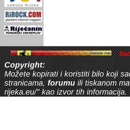
Bac
Copyright:
Možete kopirati i koristiti bilo koji
stranicama,
forumu
ili tiskanom ma
rijeka.eu/" kao izvor tih informacija
ekonomsku dobit. Ja ne zarađujem no
amateru koji se ovime bavi iz gušta, 
očuvanje informacija za buduće gen
Trudim se osigurati da informacijam