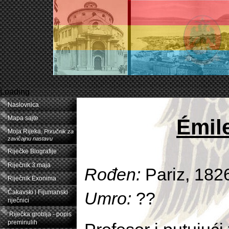
Loading
Naslovnica
Mapa sajte
Émile
Moja Rijeka,
Priručnik za
zavičajnu nastavu
Riječke Biografije
Riječnik 3.maja
Rođen:
Pariz, 182
Riječnik Exonima
Umro:
??
Čakavski i Fijumanski
riječnici
Riječka groblja - popis
preminulih