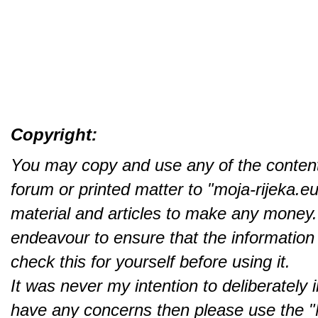
a ako ih imaju, da su izvori informa
Bitno je da to i vi provjerite prije kor
Nikada nisam imao namjeru kršiti au
imate bilo kakvih nedoumica, molim va
što je potrebno da se greška ispravi
Copyright:
You may copy and use any of the content 
forum or printed matter to "moja-rijeka.e
material and articles to make any money.
endeavour to ensure that the information I 
check this for yourself before using it.
It was never my intention to deliberately 
have any concerns then please use the "M