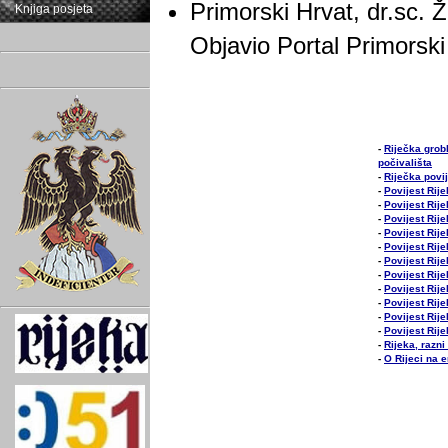
Primorski Hrvat, dr.sc. Ž
Knjiga posjeta
Objavio Portal Primorski
-
Riječka grobl
počivališta
-
Riječka povi
-
Povijest Rij
-
Povijest Rij
-
Povijest Rij
-
Povijest Rij
-
Povijest Rij
-
Povijest Rij
-
Povijest Rij
-
Povijest Rij
-
Povijest Rij
-
Povijest Rij
-
Povijest Rij
-
Rijeka, razni
-
O Rijeci na 