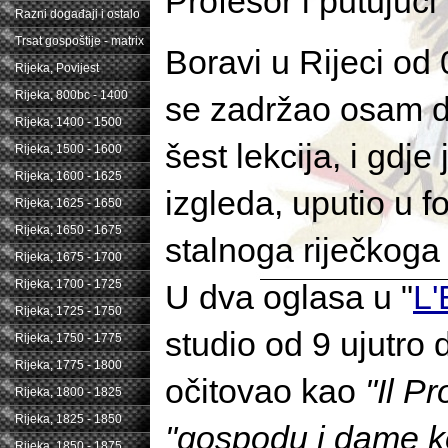
Profesor i putujući
Razni događaji i ostalo
Trsat gospoštije - matrix
Boravi u Rijeci od 
Rijeka, Povijest
Rijeka, 800bc - 1400
se zadržao osam da
Rijeka, 1400 - 1500
šest lekcija, i gdj
Rijeka, 1500 - 1600
Rijeka, 1600 - 1625
izgleda, uputio u f
Rijeka, 1625 - 1650
Rijeka, 1650 - 1675
stalnoga riječkoga 
Rijeka, 1675 - 1700
Rijeka, 1700 - 1725
U dva oglasa u "
L'
Rijeka, 1725 - 1750
studio od 9 ujutr
Rijeka, 1750 - 1775
Rijeka, 1775 - 1800
očitovao kao
"Il Pr
Rijeka, 1800 - 1825
Rijeka, 1825 - 1850
"gospodu i dame koj
Rijeka, 1850 - 1875